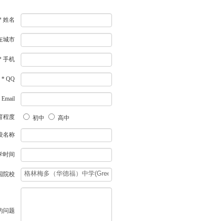
* 姓名
所在城市
* 手机
* QQ
 Email
育程度
初中
高中
校名称
学时间
国院校
的问题