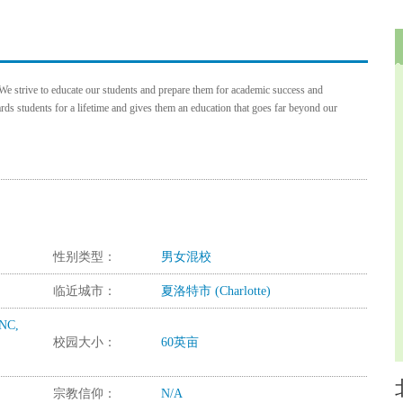
 We strive to educate our students and prepare them for academic success and
rds students for a lifetime and gives them an education that goes far beyond our
性别类型：
男女混校
临近城市：
夏洛特市 (Charlotte)
 NC,
校园大小：
60英亩
宗教信仰：
N/A