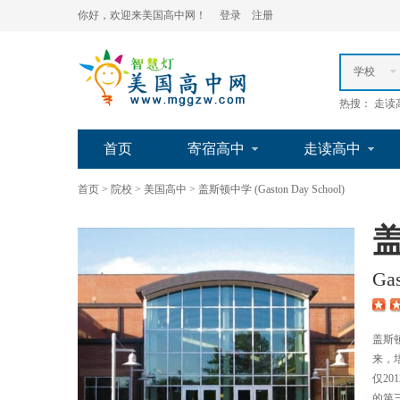
你好，欢迎来美国高中网！
登录
注册
学校
热搜： 走读
首页
寄宿高中
走读高中
首页
>
院校
>
美国高中
>
盖斯顿中学 (Gaston Day School)
Ga
盖斯
来，
仅2
的第