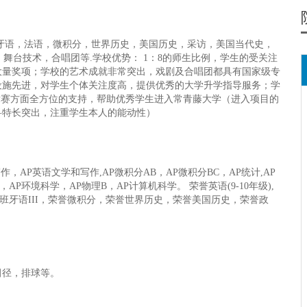
牙语，法语，微积分，世界历史，美国历史，采访，美国当代史，
，舞台技术，合唱团等.学校优势： 1：8的师生比例，学生的受关注
大量奖项；学校的艺术成就非常突出，戏剧及合唱团都具有国家级专
设施先进，对学生个体关注度高，提供优秀的大学升学指导服务；学
竞赛方面全方位的支持，帮助优秀学生进入常青藤大学（进入项目的
科特长突出，注重学生本人的能动性）
，AP英语文学和写作,AP微积分AB，AP微积分BC，AP统计,AP
AP环境科学，AP物理B，AP计算机科学。 荣誉英语(9-10年级),
班牙语III，荣誉微积分，荣誉世界历史，荣誉美国历史，荣誉政
田径，排球等。