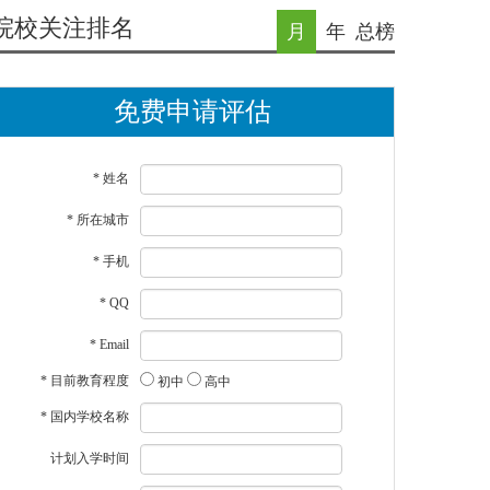
院校关注排名
月
年
总榜
免费申请评估
* 姓名
* 所在城市
* 手机
* QQ
* Email
* 目前教育程度
初中
高中
* 国内学校名称
计划入学时间