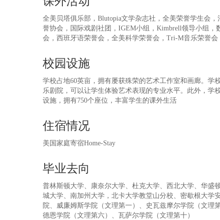
课外活动
全美贝塔俱乐部，Blutopia文学杂志社，全美荣誉学生
誉协会，国际戏剧社团，IGEM小组，Kimbrell领导
会，西班牙语荣誉会，全美科学荣誉会，Tri-M音乐荣誉
校园设施
学校占地60英亩，拥有屡获殊荣的艺术工作室和画廊。学
乐剧院，可以让学生体验艺术表现的专业水平。此外，学
设施，拥有750个座位，丰富学生的课外生活
住宿情况
美国家庭寄宿Home-Stay
毕业去向
普林斯顿大学、康奈尔大学、杜克大学、西北大学、华盛
城大学、南加州大学，北卡大学教堂山分校、密歇根大学
院、威廉姆斯学院（文理第一）、史瓦兹摩尔学院（文理
德恩学院（文理第六）、瓦萨尔学院（文理第十）