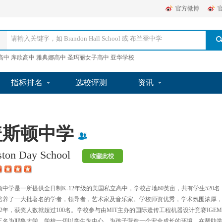
官方微博
高中 库欣高中 雅典娜高中 圣玛丽女子高中 亚华学校
指标排名
选校评测
资讯
盖斯顿中学
ston Day School
顿中学是一所提供全日制K-12年级的美国私立高中，学校占地60英亩，共有学生520
培养了一大批著名的学者，领导者，艺术家及音乐家。学校师资优秀，学术氛围浓厚
012年，获奖人数就超过100名。学校参与由MIT主办的国际遗传工程机器设计竞赛IG
三名为耶鲁大学。学校一切以学生为中心，为孩子营造一个安全成长的环境，在帮助