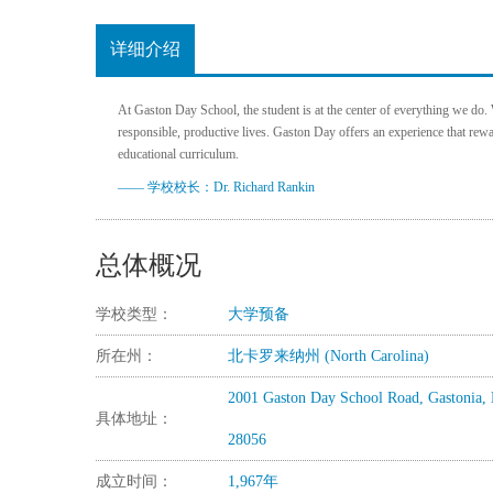
详细介绍
At Gaston Day School, the student is at the center of everything we do.
responsible, productive lives. Gaston Day offers an experience that rewa
educational curriculum.
—— 学校校长：Dr. Richard Rankin
总体概况
学校类型：
大学预备
所在州：
北卡罗来纳州 (North Carolina)
2001 Gaston Day School Road, Gastonia,
具体地址：
28056
成立时间：
1,967年