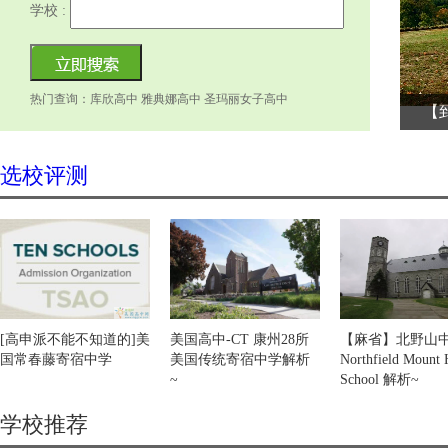
学校 :
热门查询：库欣高中 雅典娜高中 圣玛丽女子高中
【4月
【
Cu
选校评测
[高申派不能不知道的]美
美国高中-CT 康州28所
【麻省】北野山
国常春藤寄宿中学
美国传统寄宿中学解析
Northfield Mount
~
School 解析~
学校推荐