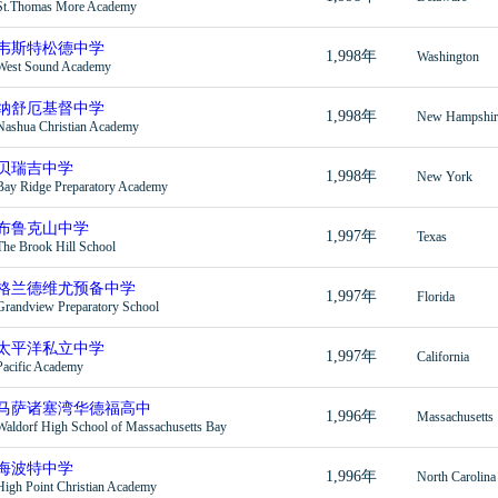
St.Thomas More Academy
韦斯特松德中学
1,998年
Washington
West Sound Academy
纳舒厄基督中学
1,998年
New Hampshir
Nashua Christian Academy
贝瑞吉中学
1,998年
New York
Bay Ridge Preparatory Academy
布鲁克山中学
1,997年
Texas
The Brook Hill School
格兰德维尤预备中学
1,997年
Florida
Grandview Preparatory School
太平洋私立中学
1,997年
California
Pacific Academy
马萨诸塞湾华德福高中
1,996年
Massachusetts
Waldorf High School of Massachusetts Bay
海波特中学
1,996年
North Carolina
High Point Christian Academy