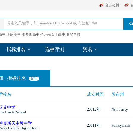
官方微博
高中 库欣高中 雅典娜高中 圣玛丽女子高中 亚华学校
指标排名
选校评测
资讯
 - 指标排名
674
学校名
成立时间
所在州
汉艾中学
2,012年
New Jersey
The Han Al School
博克斯天主教中学
2,011年
Pennsylvania
Berks Catholic High School