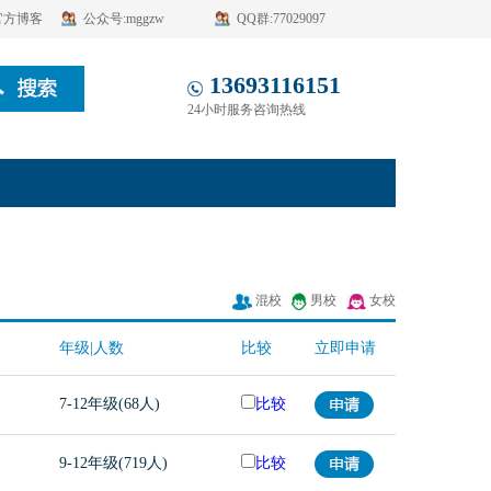
官方博客
公众号:mggzw
QQ群:77029097
13693116151
24小时服务咨询热线
混校
男校
女校
年级|人数
比较
立即申请
7-12年级(68人)
比较
9-12年级(719人)
比较