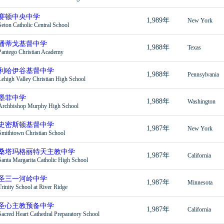
赛顿中央中学
1,989年
New York
Seton Catholic Central School
潘蒂戈基督中学
1,988年
Texas
Pantego Christian Academy
利哈伊谷基督中学
1,988年
Pennsylvania
Lehigh Valley Christian High School
墨菲中学
1,988年
Washington
Archbishop Murphy High School
史密斯顿基督中学
1,987年
New York
Smithtown Christian School
桑塔玛格丽特天主教中学
1,987年
California
Santa Margarita Catholic High School
圣三一河岭中学
1,987年
Minnesota
Trinity School at River Ridge
圣心主教预备中学
1,987年
California
Sacred Heart Cathedral Preparatory School