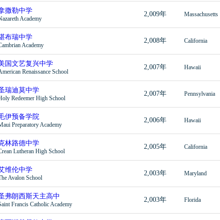
拿撒勒中学
2,009年
Massachusetts
Nazareth Academy
堪布瑞中学
2,008年
California
Cambrian Academy
美国文艺复兴中学
2,007年
Hawaii
American Renaissance School
圣瑞迪莫中学
2,007年
Pennsylvania
Holy Redeemer High School
毛伊预备学院
2,006年
Hawaii
Maui Preparatory Academy
克林路德中学
2,005年
California
Crean Lutheran High School
艾维伦中学
2,003年
Maryland
The Avalon School
圣弗朗西斯天主高中
2,003年
Florida
Saint Francis Catholic Academy