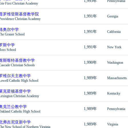
1,993年
Pennsylvania
Erie First Christian Academy
普罗维登斯基督教学院
1,991年
Georgia
Providence Christian Academy
格奥尔中学
1,991年
California
The Grauer School
罗斯中学
1,991年
New York
Ross School
喀斯喀特基督教中学
1,990年
Washington
Cascade Christian Schools
罗维尔天主教中学
1,989年
Massachusetts
Lowell Catholic High School
莱克星顿基督中学
1,989年
Kentucky
Lexington Christian Academy
奥克兰公教中学
1,989年
Pennsylvania
Oakland Catholic High School
北弗吉尼亚新中学
1,989年
Virginia
The New School of Northern Virginia