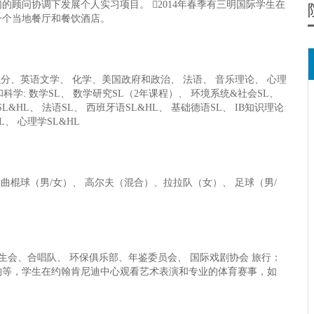
顾问协调下发展个人实习项目。 2014年春季有三明国际学生在
一个当地餐厅和餐饮酒店。
积分、英语文学、 化学、美国政府和政治、 法语、 音乐理论、 心理
和科学: 数学SL、 数学研究SL（2年课程）、 环境系统&社会SL、
SL&HL、 法语SL、 西班牙语SL&HL、 基础德语SL、 IB知识理论
L、 心理学SL&HL
曲棍球（男/女）、 高尔夫（混合）、拉拉队（女）、 足球（男/
生会、合唱队、 环保俱乐部、年鉴委员会、 国际戏剧协会 旅行：
约等，学生在约翰肯尼迪中心观看艺术表演和专业的体育赛事，如