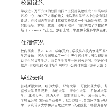
校园设施
学校近65万平方米的校园由四个主要建筑物组成：中高年
艺术中心。3000平方米的鲍文-托马斯科学艺术中心设有
剧场。在校园内有许多计算机实验室和一个视频制作室。著名的“百英
的田径场、林地、农田、湿地和沼泽，他们构成了学校的户外
斯（Broomes）岛上也开放有土地，学生和专业科学家在
住宿情况
校内宿舍，从2014-2015学年开始，学校将在校内修
学习设施。宿舍共同组成了一个世界住宿村庄，可以帮助
助学生的日常生活。两名学生共享一间宿舍房间。宿舍的便利设
据库 •有线电视 •篮球场和网球场 •公共休息室 •游泳设施
毕业去向
普林斯顿大学、 哈佛大学、 耶鲁大学、 哥伦比亚大学、 
盛顿大学圣路易斯、 布朗大学、 康奈尔大学、 乔治城大学
学、 北卡大学、 纽约大学、 凯斯西储大学、 波士顿大学
学帕克分校 国际生毕业去向： 2013届 – 3名国际学生
学、伊利诺伊大学和弗吉尼亚大学 o入读院校：德雷克赛尔大学