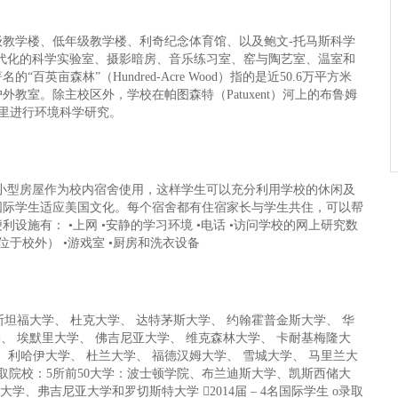
级教学楼、低年级教学楼、利奇纪念体育馆、以及鲍文-托马斯科学
现代化的科学实验室、摄影暗房、音乐练习室、窑与陶艺室、温室和
亩森林”（Hundred-Acre Wood）指的是近50.6万平方米
教室。除主校区外，学校在帕图森特（Patuxent）河上的布鲁姆
那里进行环境科学研究。
建五座小型房屋作为校内宿舍使用，这样学生可以充分利用学校的休闲及
国际学生适应美国文化。每个宿舍都有住宿家长与学生共住，可以帮
施有： •上网 •安静的学习环境 •电话 •访问学校的网上研究数
（位于校外） •游戏室 •厨房和洗衣设备
斯坦福大学、 杜克大学、 达特茅斯大学、 约翰霍普金斯大学、 华
、 埃默里大学、 佛吉尼亚大学、 维克森林大学、 卡耐基梅隆大
、 利哈伊大学、 杜兰大学、 福德汉姆大学、 雪城大学、 马里兰大
 o录取院校：5所前50大学：波士顿学院、布兰迪斯大学、凯斯西储大
、弗吉尼亚大学和罗切斯特大学 2014届 – 4名国际学生 o录取