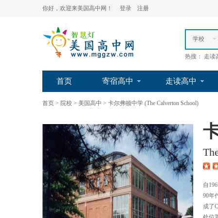
你好，欢迎来美国高中网！
登录
注册
学校
热搜： 走读
首页
寄宿高中
走读高中
首页
>
院校
>
美国高中
>
卡尔弗顿中学 (The Calverton School)
Th
自1
90
成了C
处位