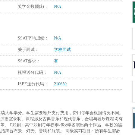
奖学金数额($)：
N/A
SSAT平均成绩：
N/A
关于面试：
学校面试
SSAT要求：
有
托福送分代码：
N/A
ISEE送分代码：
210650
修读大学学分。学生需要额外支付费用，费用每年会根据情况不同。
和演播室录制。课程涉及古典音乐和现代音乐，合唱与器乐课程均有
史等。 戏剧：高中戏剧每年春季和秋季各演出两个作品，学校的黑
括舞台布景、灯光、音响和服装。 高级实习项目：所有学生都必