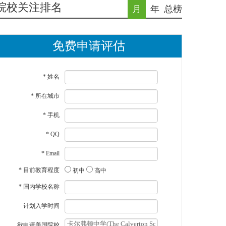
院校关注排名
月
年
总榜
免费申请评估
* 姓名
* 所在城市
* 手机
* QQ
* Email
* 目前教育程度
初中
高中
* 国内学校名称
计划入学时间
欲申请美国院校