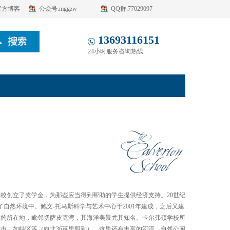
官方博客
公众号:mggzw
QQ群:77029097
13693116151
24小时服务咨询热线
，学校创立了奖学金，为那些应当得到帮助的学生提供经济支持。20世纪
了自然环境中。鲍文-托马斯科学与艺术中心于2001年建成，之后又建
gtown）的所在地，毗邻切萨皮克湾，其海洋美景尤其知名。卡尔弗顿学校所
市，如特区等（向北36英里即到），这里还有丰富的河流、自然公园