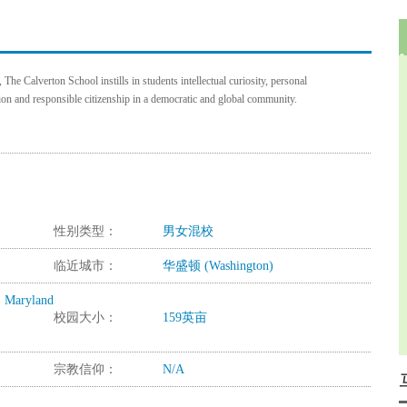
 The Calverton School instills in students intellectual curiosity, personal
tion and responsible citizenship in a democratic and global community.
性别类型：
男女混校
临近城市：
华盛顿 (Washington)
, Maryland
校园大小：
159英亩
宗教信仰：
N/A