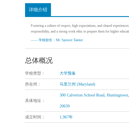
详细介绍
Fostering a culture of respect, high expectations, and shared experiences,
responsibility, and a strong work ethic to prepare them for higher educa
—— 学校校长：Mr. Spencer Taintor
总体概况
学校类型：
大学预备
所在州：
马里兰州 (Maryland)
300 Calverton School Road, Huntingtown
具体地址：
20639
成立时间：
1,967年