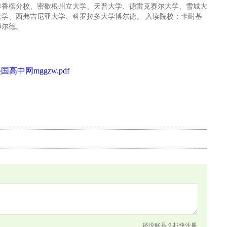
学香槟分校、密歇根州立大学、天普大学、德雷克赛尔大学、雪城大
学、西弗吉尼亚大学、科罗拉多大学博尔德。 入读院校：卡耐基
博尔德。
灯美国高中网mggzw.pdf
还没账号？
赶快注册