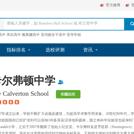
官方微博
高中 库欣高中 雅典娜高中 圣玛丽女子高中 亚华学校
指标排名
选校评测
资讯
卡尔弗顿中学
e Calverton School
967年成立以来，学校不断扩大设施及建筑，为提高学术教学而准备。20世纪80年代
年代校园面积已经扩张到可以容纳100多英亩沼泽地和森林，随之将科学实验室也延伸到
ataldi小学，之后于2007年翻新了创始人纪念堂。卡尔弗特县是亨廷郡（Huntin
置非常理想。学生在这里既能寻找到宁静的乡村风光，又能很方便的达到附近主要大城