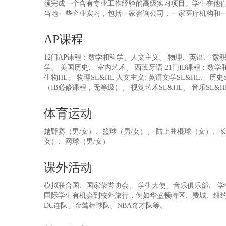
须完成一个含有专业工作经验的高级实习项目。学生在他们的
当地一些企业实习，包括一家咨询公司，一家医疗机构和
AP课程
12门AP课程：数学和科学、人文主义、 物理、英语、 微
学、 美国历史、 室内艺术、 西班牙语 21门IB课程：数学
生物HL、 物理SL&HL 人文主义: 英语文学SL&HL、 历史
（IB必修课程，无等级）、 视觉艺术SL&HL、 音乐SL&H
体育运动
越野赛（男/女）、篮球（男/女）、 陆上曲棍球（女）、长
女）、网球（男/女）
课外活动
模拟联合国、国家荣誉协会、 学生大使、音乐俱乐部、 学
国际学生有机会到校外旅行，例如华盛顿特区、费城、纽
DC连队、金莺棒球队、NBA奇才队等。