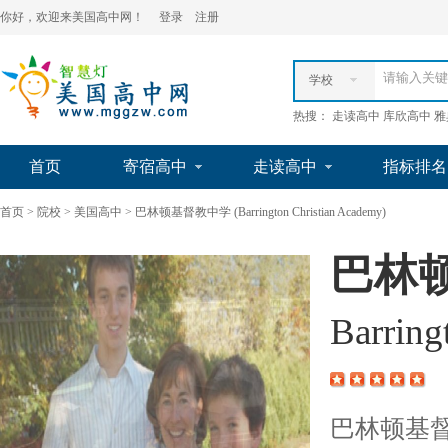
你好，欢迎来美国高中网！
登录
注册
学校
热搜： 走读高中 库欣高中 
首页
寄宿高中
走读高中
指标排名
首页
>
院校
>
美国高中
>
巴林顿基督教中学 (Barrington Christian Academy)
巴林
Barrin
巴林顿基督