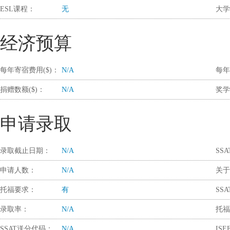
ESL课程：
无
大学
经济预算
每年寄宿费用($)：
N/A
每年
捐赠数额($)：
N/A
奖学
申请录取
录取截止日期：
N/A
SS
申请人数：
N/A
关于
托福要求：
有
SS
录取率：
N/A
托福
SSAT送分代码：
N/A
IS