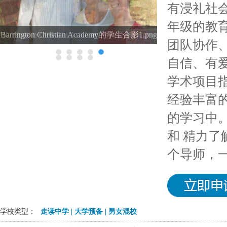
有浸礼社
年级的教
Barrington Christian Academy的陶瓷制作.png
团队协作
自信、有
学术项目
经验丰富
的学习中
和 精力
个导师，
学校类型：
走读中学 | 大学预备 | 男女混校