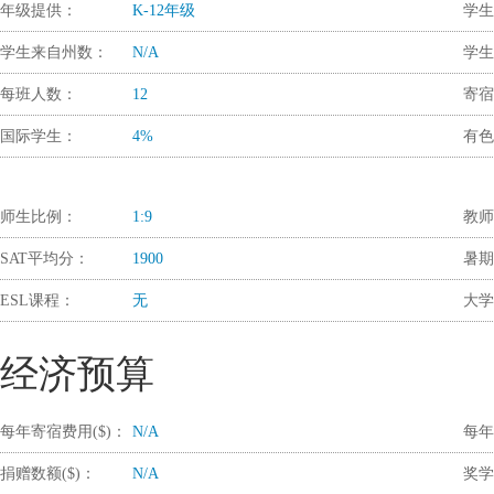
年级提供：
K-12年级
学生
学生来自州数：
N/A
学生
每班人数：
12
寄宿
国际学生：
4%
有色
师生比例：
1:9
教师
SAT平均分：
1900
暑期
ESL课程：
无
大学
经济预算
每年寄宿费用($)：
N/A
每年
捐赠数额($)：
N/A
奖学