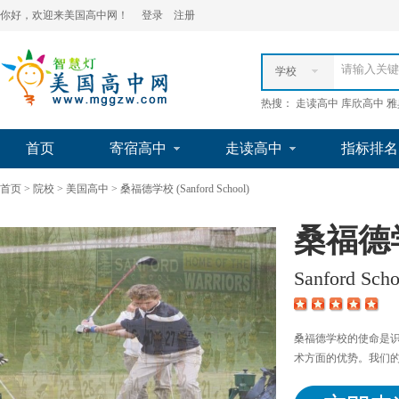
你好，欢迎来美国高中网！
登录
注册
学校
热搜： 走读高中 库欣高中 
首页
寄宿高中
走读高中
指标排名
首页
>
院校
>
美国高中
>
桑福德学校 (Sanford School)
桑福德
Sanford Sc
桑福德学校的使命是
术方面的优势。我们