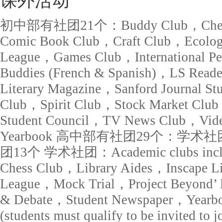
课外活动
初中部有社团21个：Buddy Club，Chess 
Comic Book Club，Craft Club，Ecolo
League，Games Club，International P
Buddies (French & Spanish)，LS Read
Literary Magazine，Sanford Journal S
Club，Spirit Club，Stock Market Club
Student Council，TV News Club，Vide
Yearbook 高中部有社团29个：学
团13个 学术社团：Academic clubs incl
Chess Club，Library Aides，Inscape L
League，Mock Trial，Project Beyond’ 
& Debate，Student Newspaper，Yearbo
(students must qualify to be invited t